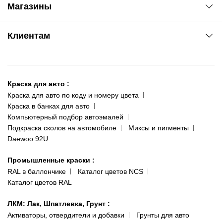
Магазины
Сервис колористам
www.agsat.com.ua/dvb-t2
Киев-Академгородок
Клиентам
ул. Рабочая, 2-а
095 343-80-83
О нас
Киев-Теремки
Контакты
ул. Заболотного, 11
Краска для авто
:
Доставка и оплата
093 611-39-23
Краска для авто по коду и номеру цвета
Сотрудничество
(ориентир: Интайм №40)
Краска в банках для авто
Наши публикации
Компьютерный подбор автоэмалей
Одесса
Публичная оферта
Подкраска сколов на автомобиле
Миксы и пигменты
пр-т Акад. Глушко, 29
Daewoo 92U
Политика конфиденциальности
066 554-97-70
Гарантии и возврат
Промышленные краски
:
RAL в баллончике
Каталог цветов NCS
Каталог цветов RAL
ЛКМ: Лак, Шпатлевка, Грунт
:
Активаторы, отвердители и добавки
Грунты для авто