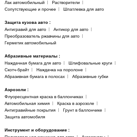
Лак автомобильный
Растворители
Сопутствующие и прочее
Шпатлевка для авто
Защита кузова авто
:
Антигравий для авто
Антикор для авто
Преобразователь ржавчины для авто
Герметик автомобильный
Абразивные материалы
:
Наждачная бумага для авто
Шлифовальные круги
Скотч-брайт
Наждачка на поролоне
Абразивная бумага в полосах
Абразивные губки
Аэрозоли
:
Флуоресцентная краска в баллончиках
Автомобильная химия
Краска в аэрозоле
Антигравийные покрытия
Грунт в баллончике
Защита автомобиля
Инструмент и оборудование
:
Полировальная машинка для авто
Аксессуары