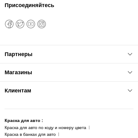
Присоединяйтесь
Партнеры
Автоновости
Магазины
Сервис колористам
www.agsat.com.ua/dvb-t2
Киев-Академгородок
Клиентам
ул. Рабочая, 2-а
095 343-80-83
О нас
Киев-Теремки
Контакты
ул. Заболотного, 11
Краска для авто
:
Доставка и оплата
093 611-39-23
Краска для авто по коду и номеру цвета
Сотрудничество
(ориентир: Интайм №40)
Краска в банках для авто