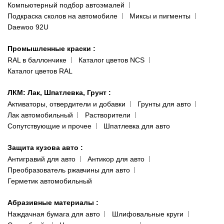
Наши публикации
Компьютерный подбор автоэмалей
Одесса
Публичная оферта
Подкраска сколов на автомобиле
Миксы и пигменты
пр-т Акад. Глушко, 29
Daewoo 92U
Политика конфиденциальности
066 554-97-70
Гарантии и возврат
Промышленные краски
:
RAL в баллончике
Каталог цветов NCS
Каталог цветов RAL
ЛКМ: Лак, Шпатлевка, Грунт
:
Активаторы, отвердители и добавки
Грунты для авто
Лак автомобильный
Растворители
Сопутствующие и прочее
Шпатлевка для авто
Защита кузова авто
:
Антигравий для авто
Антикор для авто
Преобразователь ржавчины для авто
Герметик автомобильный
Абразивные материалы
:
Наждачная бумага для авто
Шлифовальные круги