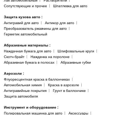
Лак автомобильный
Растворители
Сопутствующие и прочее
Шпатлевка для авто
Защита кузова авто
:
Антигравий для авто
Антикор для авто
Преобразователь ржавчины для авто
Герметик автомобильный
Абразивные материалы
:
Наждачная бумага для авто
Шлифовальные круги
Скотч-брайт
Наждачка на поролоне
Абразивная бумага в полосах
Абразивные губки
Аэрозоли
:
Флуоресцентная краска в баллончиках
Автомобильная химия
Краска в аэрозоле
Антигравийные покрытия
Грунт в баллончике
Защита автомобиля
Инструмент и оборудование
:
Полировальная машинка для авто
Аксессуары