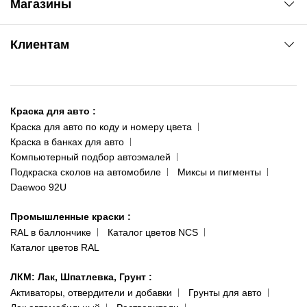
Магазины
Сервис колористам
www.agsat.com.ua/dvb-t2
Киев-Академгородок
Клиентам
ул. Рабочая, 2-а
095 343-80-83
О нас
Киев-Теремки
Контакты
ул. Заболотного, 11
Краска для авто
:
Доставка и оплата
093 611-39-23
Краска для авто по коду и номеру цвета
Сотрудничество
(ориентир: Интайм №40)
Краска в банках для авто
Наши публикации
Компьютерный подбор автоэмалей
Одесса
Публичная оферта
Подкраска сколов на автомобиле
Миксы и пигменты
пр-т Акад. Глушко, 29
Daewoo 92U
Политика конфиденциальности
066 554-97-70
Гарантии и возврат
Промышленные краски
:
RAL в баллончике
Каталог цветов NCS
Каталог цветов RAL
ЛКМ: Лак, Шпатлевка, Грунт
:
Активаторы, отвердители и добавки
Грунты для авто