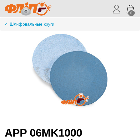
0
<
Шлифовальные круги
APP 06MK1000