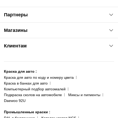
Партнеры
Автоновости
Магазины
Сервис колористам
www.agsat.com.ua/dvb-t2
Киев-Академгородок
Клиентам
ул. Рабочая, 2-а
095 343-80-83
О нас
Киев-Теремки
Контакты
ул. Заболотного, 11
Краска для авто
:
Доставка и оплата
093 611-39-23
Краска для авто по коду и номеру цвета
Сотрудничество
(ориентир: Интайм №40)
Краска в банках для авто
Наши публикации
Компьютерный подбор автоэмалей
Одесса
Публичная оферта
Подкраска сколов на автомобиле
Миксы и пигменты
пр-т Акад. Глушко, 29
Daewoo 92U
Политика конфиденциальности
066 554-97-70
Гарантии и возврат
Промышленные краски
:
RAL в баллончике
Каталог цветов NCS