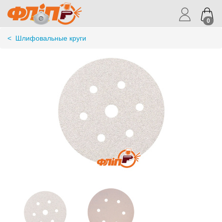
0
<
Шлифовальные круги