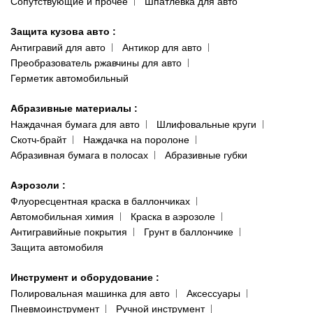
Сопутствующие и прочее
Шпатлевка для авто
Защита кузова авто
:
Антигравий для авто
Антикор для авто
Преобразователь ржавчины для авто
Герметик автомобильный
Абразивные материалы
:
Наждачная бумага для авто
Шлифовальные круги
Скотч-брайт
Наждачка на поролоне
Абразивная бумага в полосах
Абразивные губки
Аэрозоли
:
Флуоресцентная краска в баллончиках
Автомобильная химия
Краска в аэрозоле
Антигравийные покрытия
Грунт в баллончике
Защита автомобиля
Инструмент и оборудование
:
Полировальная машинка для авто
Аксессуары
Пневмоинструмент
Ручной инструмент