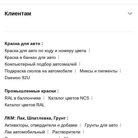
www.agsat.com.ua/dvb-t2
Киев-Академгородок
Клиентам
ул. Рабочая, 2-а
095 343-80-83
О нас
Киев-Теремки
Контакты
ул. Заболотного, 11
Краска для авто
:
Доставка и оплата
093 611-39-23
Краска для авто по коду и номеру цвета
Сотрудничество
(ориентир: Интайм №40)
Краска в банках для авто
Наши публикации
Компьютерный подбор автоэмалей
Одесса
Публичная оферта
Подкраска сколов на автомобиле
Миксы и пигменты
пр-т Акад. Глушко, 29
Daewoo 92U
Политика конфиденциальности
066 554-97-70
Гарантии и возврат
Промышленные краски
:
RAL в баллончике
Каталог цветов NCS
Каталог цветов RAL
ЛКМ: Лак, Шпатлевка, Грунт
:
Активаторы, отвердители и добавки
Грунты для авто
Лак автомобильный
Растворители