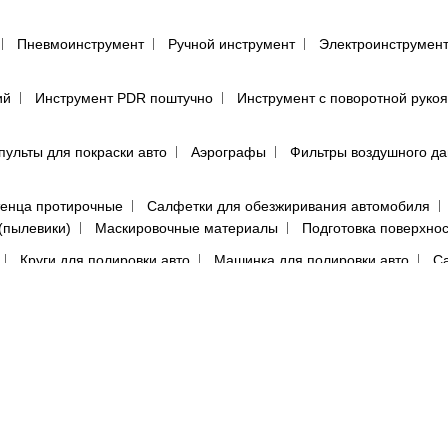
Пневмоинструмент
Ручной инструмент
Электроинструмен
ий
Инструмент PDR поштучно
Инструмент с поворотной руко
пульты для покраски авто
Аэрографы
Фильтры воздушного д
енца протирочные
Салфетки для обезжиривания автомобиля
(пылевики)
Маскировочные материалы
Подготовка поверхно
Круги для полировки авто
Машинка для полировки авто
Са
е средства
Перчатки
Респираторы, маски, очки
Фильтры, 
ы, аэрозоли
Абразивная бумага в кругах (дисках)
Абразивная 