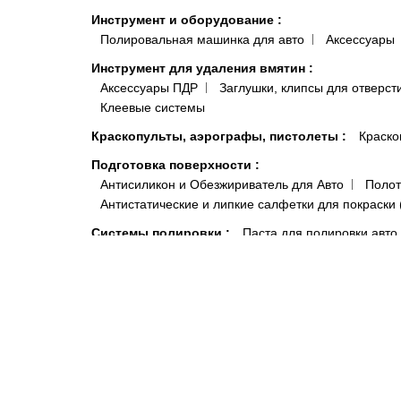
Инструмент и оборудование
:
Полировальная машинка для авто
Аксессуары
Инструмент для удаления вмятин
:
Аксессуары ПДР
Заглушки, клипсы для отверст
Клеевые системы
Краскопульты, аэрографы, пистолеты
:
Краско
Подготовка поверхности
:
Антисиликон и Обезжириватель для Авто
Полот
Антистатические и липкие салфетки для покраски 
Системы полировки
:
Паста для полировки авто
Средства индивидуальной защиты
:
Комбинезоны малярные и покрасочные
Моющи
Распродажа
:
Акционные товары
Краски, микс
Автокосметика
Шумоизоляция и виброизоляция автомобиля