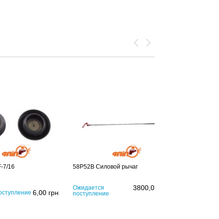
-7/16
58P52B Силовой рычаг
3800,00
грн
Ожидается
6,00
грн
оступление
поступление