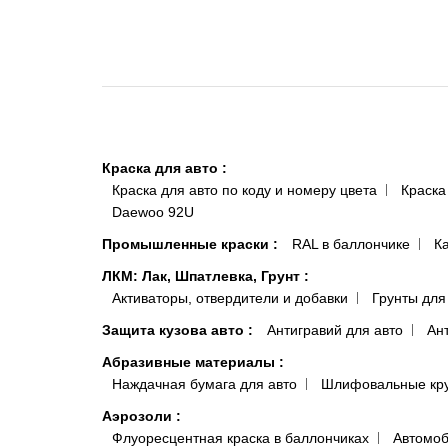
Краска для авто
:
Краска для авто по коду и номеру цвета
Краска
Daewoo 92U
Промышленные краски
:
RAL в баллончике
К
ЛКМ: Лак, Шпатлевка, Грунт
:
Активаторы, отвердители и добавки
Грунты для
Защита кузова авто
:
Антигравий для авто
Ан
Абразивные материалы
:
Наждачная бумага для авто
Шлифовальные кр
Аэрозоли
:
Флуоресцентная краска в баллончиках
Автомоб