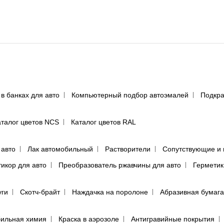
 в банках для авто
Компьютерный подбор автоэмалей
Подкра
аталог цветов NCS
Каталог цветов RAL
 авто
Лак автомобильный
Растворители
Сопутствующие и 
тикор для авто
Преобразователь ржавчины для авто
Герметик
уги
Скотч-брайт
Наждачка на поролоне
Абразивная бумага
ильная химия
Краска в аэрозоле
Антигравийные покрытия