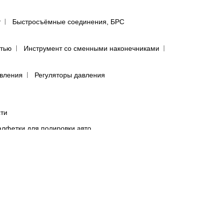
т
Быстросъёмные соединения, БРС
ятью
Инструмент со сменными наконечниками
авления
Регуляторы давления
сти
лфетки для полировки авто
предфильтры и пыльники
бумага в листах