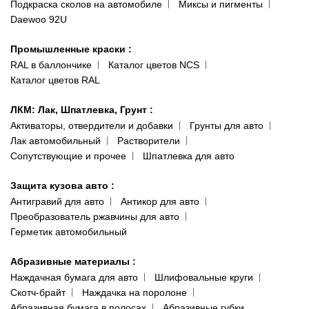
Публичная оферта
Подкраска сколов на автомобиле
Миксы и пигменты
пр-т Акад. Глушко, 29
Daewoo 92U
Политика конфиденциальности
066 554-97-70
Гарантии и возврат
Промышленные краски
:
RAL в баллончике
Каталог цветов NCS
Каталог цветов RAL
ЛКМ: Лак, Шпатлевка, Грунт
:
Активаторы, отвердители и добавки
Грунты для авто
Лак автомобильный
Растворители
Сопутствующие и прочее
Шпатлевка для авто
Защита кузова авто
:
Антигравий для авто
Антикор для авто
Преобразователь ржавчины для авто
Герметик автомобильный
Абразивные материалы
:
Наждачная бумага для авто
Шлифовальные круги
Скотч-брайт
Наждачка на поролоне
Абразивная бумага в полосах
Абразивные губки