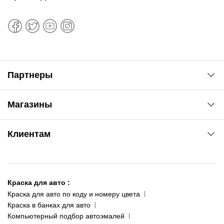
Партнеры
Автоновости
Магазины
Сервис колористам
www.agsat.com.ua/dvb-t2
Киев-Академгородок
Клиентам
ул. Рабочая, 2-а
095 343-80-83
О нас
Киев-Теремки
Контакты
ул. Заболотного, 11
Краска для авто
:
Доставка и оплата
093 611-39-23
Краска для авто по коду и номеру цвета
Сотрудничество
(ориентир: Интайм №40)
Краска в банках для авто
Наши публикации
Компьютерный подбор автоэмалей
Одесса