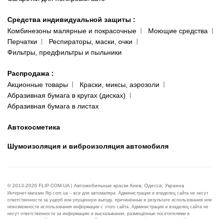
Средства индивидуальной защиты
:
Комбинезоны малярные и покрасочные
Моющие средства
Перчатки
Респираторы, маски, очки
Фильтры, предфильтры и пыльники
Распродажа
:
Акционные товары
Краски, миксы, аэрозоли
Абразивная бумага в кругах (дисках)
Абразивная бумага в листах
Автокосметика
Шумоизоляция и виброизоляция автомобиля
© 2013-2026 FLIP.COM.UA | Автомобильные краски Киев, Одесса, Украина
Интернет-магазин flip.com.ua – все для автомаляра. Администрация и владелец сайта не несут
ответственности за ущерб или упущенную выгоду, причинённые в результате использования или
невозможности использования информации с этого сайта. Администрация и владелец сайта не
несут ответственности за информацию и высказывания, размещённые посетителями в