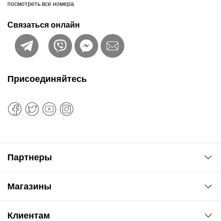
посмотреть все номера
Связаться онлайн
Присоединяйтесь
Партнеры
Автоновости
Магазины
Сервис колористам
www.agsat.com.ua/dvb-t2
Киев-Академгородок
Клиентам
ул. Рабочая, 2-а