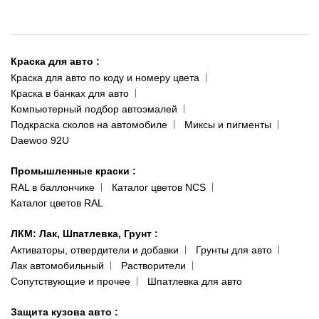
095 343-80-83
О нас
Киев-Теремки
Контакты
ул. Заболотного, 11
Краска для авто
:
Доставка и оплата
093 611-39-23
Краска для авто по коду и номеру цвета
Сотрудничество
(ориентир: Интайм №40)
Краска в банках для авто
Наши публикации
Компьютерный подбор автоэмалей
Одесса
Публичная оферта
Подкраска сколов на автомобиле
Миксы и пигменты
пр-т Акад. Глушко, 29
Daewoo 92U
Политика конфиденциальности
066 554-97-70
Гарантии и возврат
Промышленные краски
:
RAL в баллончике
Каталог цветов NCS
Каталог цветов RAL
ЛКМ: Лак, Шпатлевка, Грунт
:
Активаторы, отвердители и добавки
Грунты для авто
Лак автомобильный
Растворители
Сопутствующие и прочее
Шпатлевка для авто
Защита кузова авто
: