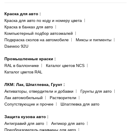
Киев-Теремки
Контакты
ул. Заболотного, 11
Краска для авто
:
Доставка и оплата
093 611-39-23
Краска для авто по коду и номеру цвета
Сотрудничество
(ориентир: Интайм №40)
Краска в банках для авто
Наши публикации
Компьютерный подбор автоэмалей
Одесса
Публичная оферта
Подкраска сколов на автомобиле
Миксы и пигменты
пр-т Акад. Глушко, 29
Daewoo 92U
Политика конфиденциальности
066 554-97-70
Гарантии и возврат
Промышленные краски
:
RAL в баллончике
Каталог цветов NCS
Каталог цветов RAL
ЛКМ: Лак, Шпатлевка, Грунт
:
Активаторы, отвердители и добавки
Грунты для авто
Лак автомобильный
Растворители
Сопутствующие и прочее
Шпатлевка для авто
Защита кузова авто
:
Антигравий для авто
Антикор для авто
Преобразователь ржавчины для авто