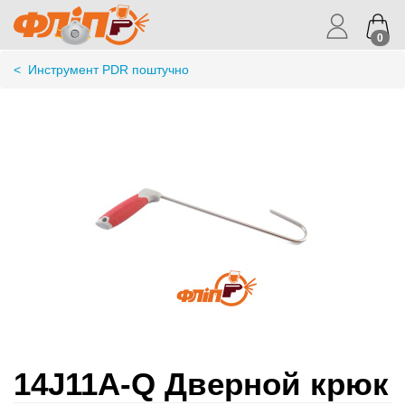
0
<
Инструмент PDR поштучно
14J11A-Q Дверной крюк