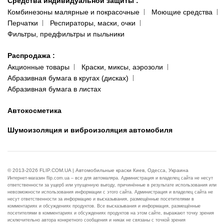
Средства индивидуальной защиты
:
Комбинезоны малярные и покрасочные
Моющие средства
Перчатки
Респираторы, маски, очки
Фильтры, предфильтры и пыльники
Распродажа
:
Акционные товары
Краски, миксы, аэрозоли
Абразивная бумага в кругах (дисках)
Абразивная бумага в листах
Автокосметика
Шумоизоляция и виброизоляция автомобиля
© 2013-2026 FLIP.COM.UA | Автомобильные краски Киев, Одесса, Украина
Интернет-магазин flip.com.ua – все для автомаляра. Администрация и владелец сайта не несут
ответственности за ущерб или упущенную выгоду, причинённые в результате использования или
невозможности использования информации с этого сайта. Администрация и владелец сайта не
несут ответственности за информацию и высказывания, размещённые посетителями в
комментариях и обсуждениях продуктов. Все высказывания и информация, размещённые
посетителями в комментариях и обсуждениях продуктов на этом сайте, выражают точку зрения
исключительно автора конкретного сообщения и никак не связаны с точкой зрения