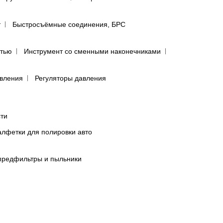
т
Быстросъёмные соединения, БРС
ятью
Инструмент со сменными наконечниками
авления
Регуляторы давления
сти
лфетки для полировки авто
предфильтры и пыльники
бумага в листах