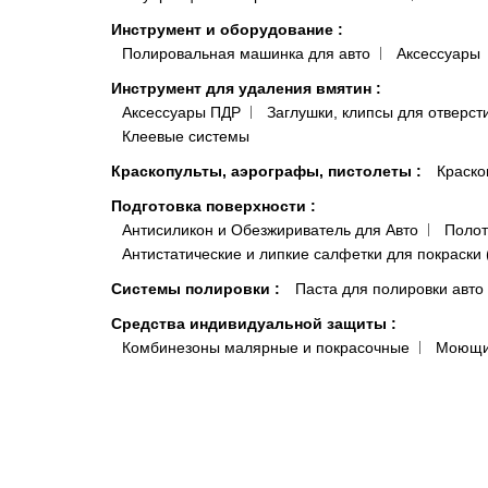
Инструмент и оборудование
:
Полировальная машинка для авто
Аксессуары
Инструмент для удаления вмятин
:
Аксессуары ПДР
Заглушки, клипсы для отверст
Клеевые системы
Краскопульты, аэрографы, пистолеты
:
Краско
Подготовка поверхности
:
Антисиликон и Обезжириватель для Авто
Полот
Антистатические и липкие салфетки для покраски 
Системы полировки
:
Паста для полировки авто
Средства индивидуальной защиты
:
Комбинезоны малярные и покрасочные
Моющи
Распродажа
:
Акционные товары
Краски, микс
Автокосметика
Шумоизоляция и виброизоляция автомобиля