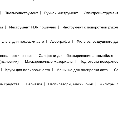
Пневмоинструмент
Ручной инструмент
Электроинструмен
ий
Инструмент PDR поштучно
Инструмент с поворотной руко
пульты для покраски авто
Аэрографы
Фильтры воздушного д
енца протирочные
Салфетки для обезжиривания автомобиля
(пылевики)
Маскировочные материалы
Подготовка поверхно
Круги для полировки авто
Машинка для полировки авто
Са
е средства
Перчатки
Респираторы, маски, очки
Фильтры, 
ы, аэрозоли
Абразивная бумага в кругах (дисках)
Абразивная 