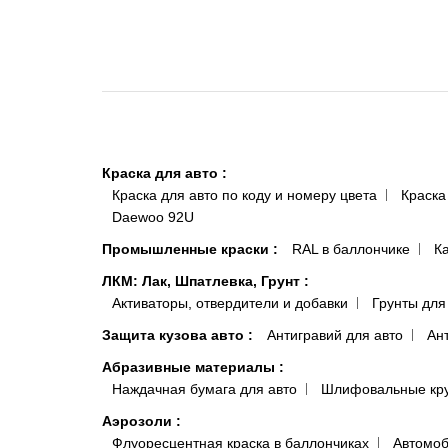
Краска для авто
:
Краска для авто по коду и номеру цвета
Краска
Daewoo 92U
Промышленные краски
:
RAL в баллончике
К
ЛКМ: Лак, Шпатлевка, Грунт
:
Активаторы, отвердители и добавки
Грунты для
Защита кузова авто
:
Антигравий для авто
Ан
Абразивные материалы
:
Наждачная бумага для авто
Шлифовальные кр
Аэрозоли
:
Флуоресцентная краска в баллончиках
Автомоб