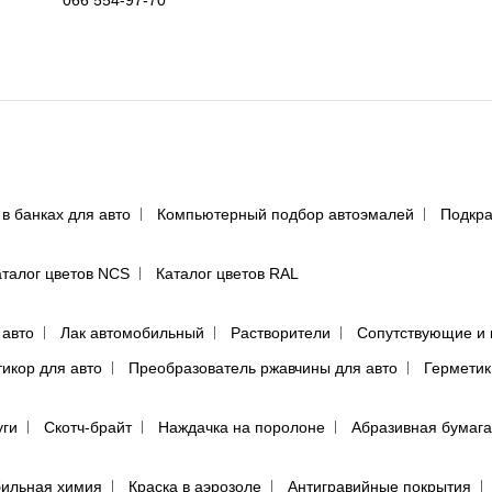
066 554-97-70
 в банках для авто
Компьютерный подбор автоэмалей
Подкра
аталог цветов NCS
Каталог цветов RAL
 авто
Лак автомобильный
Растворители
Сопутствующие и 
тикор для авто
Преобразователь ржавчины для авто
Герметик
уги
Скотч-брайт
Наждачка на поролоне
Абразивная бумага
ильная химия
Краска в аэрозоле
Антигравийные покрытия