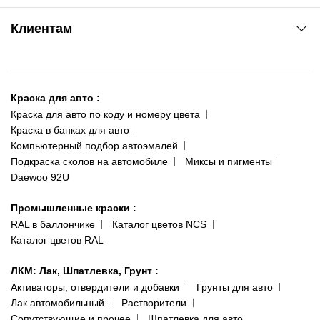
www.agsat.com.ua/dvb-t2
Киев-Академгородок
Клиентам
ул. Рабочая, 2-а
095 343-80-83
О нас
Киев-Теремки
Контакты
ул. Заболотного, 11
Краска для авто
:
Доставка и оплата
093 611-39-23
Краска для авто по коду и номеру цвета
Сотрудничество
(ориентир: Интайм №40)
Краска в банках для авто
Наши публикации
Компьютерный подбор автоэмалей
Одесса
Публичная оферта
Подкраска сколов на автомобиле
Миксы и пигменты
пр-т Акад. Глушко, 29
Daewoo 92U
Политика конфиденциальности
066 554-97-70
Гарантии и возврат
Промышленные краски
:
RAL в баллончике
Каталог цветов NCS
Каталог цветов RAL
ЛКМ: Лак, Шпатлевка, Грунт
:
Активаторы, отвердители и добавки
Грунты для авто
Лак автомобильный
Растворители
Сопутствующие и прочее
Шпатлевка для авто