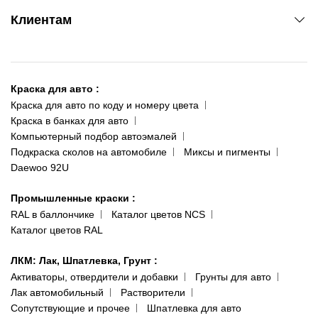
www.agsat.com.ua/dvb-t2
Киев-Академгородок
Клиентам
ул. Рабочая, 2-а
095 343-80-83
О нас
Киев-Теремки
Контакты
ул. Заболотного, 11
Краска для авто
:
Доставка и оплата
093 611-39-23
Краска для авто по коду и номеру цвета
Сотрудничество
(ориентир: Интайм №40)
Краска в банках для авто
Наши публикации
Компьютерный подбор автоэмалей
Одесса
Публичная оферта
Подкраска сколов на автомобиле
Миксы и пигменты
пр-т Акад. Глушко, 29
Daewoo 92U
Политика конфиденциальности
066 554-97-70
Гарантии и возврат
Промышленные краски
:
RAL в баллончике
Каталог цветов NCS
Каталог цветов RAL
ЛКМ: Лак, Шпатлевка, Грунт
:
Активаторы, отвердители и добавки
Грунты для авто
Лак автомобильный
Растворители
Сопутствующие и прочее
Шпатлевка для авто