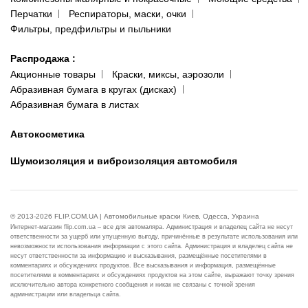
Перчатки
Респираторы, маски, очки
Фильтры, предфильтры и пыльники
Распродажа
:
Акционные товары
Краски, миксы, аэрозоли
Абразивная бумага в кругах (дисках)
Абразивная бумага в листах
Автокосметика
Шумоизоляция и виброизоляция автомобиля
© 2013-2026 FLIP.COM.UA | Автомобильные краски Киев, Одесса, Украина
Интернет-магазин flip.com.ua – все для автомаляра. Администрация и владелец сайта не несут
ответственности за ущерб или упущенную выгоду, причинённые в результате использования или
невозможности использования информации с этого сайта. Администрация и владелец сайта не
несут ответственности за информацию и высказывания, размещённые посетителями в
комментариях и обсуждениях продуктов. Все высказывания и информация, размещённые
посетителями в комментариях и обсуждениях продуктов на этом сайте, выражают точку зрения
исключительно автора конкретного сообщения и никак не связаны с точкой зрения
администрации или владельца сайта.