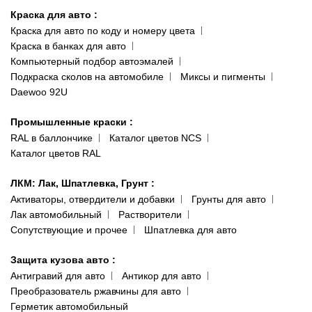
ул. Заболотного, 11
Краска для авто
:
Доставка и оплата
093 611-39-23
Краска для авто по коду и номеру цвета
Сотрудничество
(ориентир: Интайм №40)
Краска в банках для авто
Наши публикации
Компьютерный подбор автоэмалей
Одесса
Публичная оферта
Подкраска сколов на автомобиле
Миксы и пигменты
пр-т Акад. Глушко, 29
Daewoo 92U
Политика конфиденциальности
066 554-97-70
Гарантии и возврат
Промышленные краски
:
RAL в баллончике
Каталог цветов NCS
Каталог цветов RAL
ЛКМ: Лак, Шпатлевка, Грунт
:
Активаторы, отвердители и добавки
Грунты для авто
Лак автомобильный
Растворители
Сопутствующие и прочее
Шпатлевка для авто
Защита кузова авто
:
Антигравий для авто
Антикор для авто
Преобразователь ржавчины для авто
Герметик автомобильный