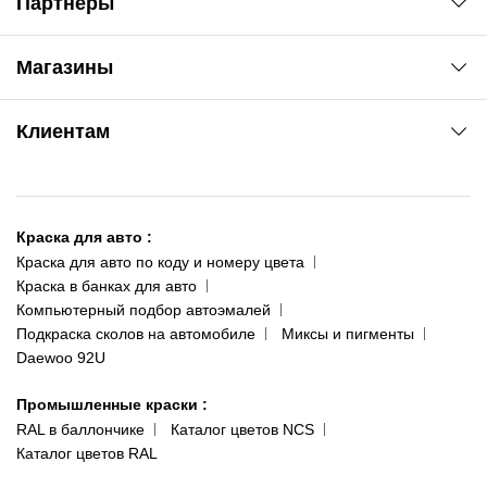
Партнеры
Автоновости
Магазины
Сервис колористам
www.agsat.com.ua/dvb-t2
Киев-Академгородок
Клиентам
ул. Рабочая, 2-а
095 343-80-83
О нас
Киев-Теремки
Контакты
ул. Заболотного, 11
Краска для авто
:
Доставка и оплата
093 611-39-23
Краска для авто по коду и номеру цвета
Сотрудничество
(ориентир: Интайм №40)
Краска в банках для авто
Наши публикации
Компьютерный подбор автоэмалей
Одесса
Публичная оферта
Подкраска сколов на автомобиле
Миксы и пигменты
пр-т Акад. Глушко, 29
Daewoo 92U
Политика конфиденциальности
066 554-97-70
Гарантии и возврат
Промышленные краски
:
RAL в баллончике
Каталог цветов NCS
Каталог цветов RAL