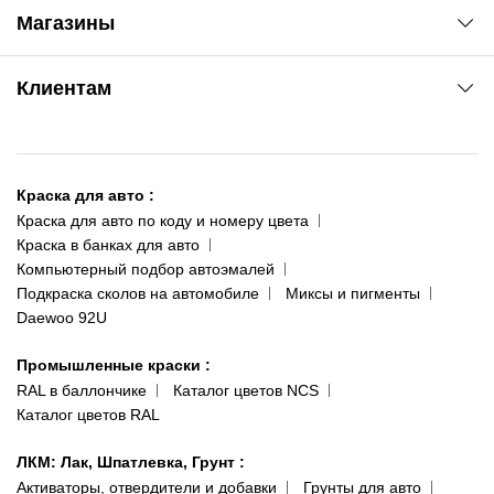
Автоновости
Магазины
Сервис колористам
www.agsat.com.ua/dvb-t2
Киев-Академгородок
Клиентам
ул. Рабочая, 2-а
095 343-80-83
О нас
Киев-Теремки
Контакты
ул. Заболотного, 11
Краска для авто
:
Доставка и оплата
093 611-39-23
Краска для авто по коду и номеру цвета
Сотрудничество
(ориентир: Интайм №40)
Краска в банках для авто
Наши публикации
Компьютерный подбор автоэмалей
Одесса
Публичная оферта
Подкраска сколов на автомобиле
Миксы и пигменты
пр-т Акад. Глушко, 29
Daewoo 92U
Политика конфиденциальности
066 554-97-70
Гарантии и возврат
Промышленные краски
:
RAL в баллончике
Каталог цветов NCS
Каталог цветов RAL
ЛКМ: Лак, Шпатлевка, Грунт
:
Активаторы, отвердители и добавки
Грунты для авто