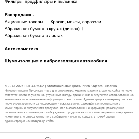
Фильтры, предфильтры и пыльники
Распродажа
:
Акционные товары
Краски, миксы, аэрозоли
Абразивная бумага в кругах (дисках)
Абразивная бумага в листах
Автокосметика
Шумоизоляция и виброизоляция автомобиля
© 2013-2026 FLIP.COM.UA | Автомобильные краски Киев, Одесса, Украина
Интернет-магазин flip.com.ua – все для автомаляра. Администрация и владелец сайта не несут
ответственности за ущерб или упущенную выгоду, причинённые в результате использования или
невозможности использования информации с этого сайта. Администрация и владелец сайта не
несут ответственности за информацию и высказывания, размещённые посетителями в
комментариях и обсуждениях продуктов. Все высказывания и информация, размещённые
посетителями в комментариях и обсуждениях продуктов на этом сайте, выражают точку зрения
исключительно автора конкретного сообщения и никак не связаны с точкой зрения
администрации или владельца сайта.