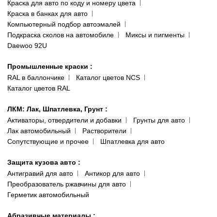
Краска для авто по коду и номеру цвета
Сотрудничество
(ориентир: Интайм №40)
Краска в банках для авто
Наши публикации
Компьютерный подбор автоэмалей
Одесса
Публичная оферта
Подкраска сколов на автомобиле
Миксы и пигменты
пр-т Акад. Глушко, 29
Daewoo 92U
Политика конфиденциальности
066 554-97-70
Гарантии и возврат
Промышленные краски
:
RAL в баллончике
Каталог цветов NCS
Каталог цветов RAL
ЛКМ: Лак, Шпатлевка, Грунт
:
Активаторы, отвердители и добавки
Грунты для авто
Лак автомобильный
Растворители
Сопутствующие и прочее
Шпатлевка для авто
Защита кузова авто
:
Антигравий для авто
Антикор для авто
Преобразователь ржавчины для авто
Герметик автомобильный
Абразивные материалы
: