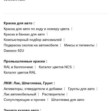
095 343-80-83
О нас
Киев-Теремки
Контакты
ул. Заболотного, 11
Краска для авто
:
Доставка и оплата
093 611-39-23
Краска для авто по коду и номеру цвета
Сотрудничество
(ориентир: Интайм №40)
Краска в банках для авто
Наши публикации
Компьютерный подбор автоэмалей
Одесса
Публичная оферта
Подкраска сколов на автомобиле
Миксы и пигменты
пр-т Акад. Глушко, 29
Daewoo 92U
Политика конфиденциальности
066 554-97-70
Гарантии и возврат
Промышленные краски
:
RAL в баллончике
Каталог цветов NCS
Каталог цветов RAL
ЛКМ: Лак, Шпатлевка, Грунт
:
Активаторы, отвердители и добавки
Грунты для авто
Лак автомобильный
Растворители
Сопутствующие и прочее
Шпатлевка для авто
Защита кузова авто
: