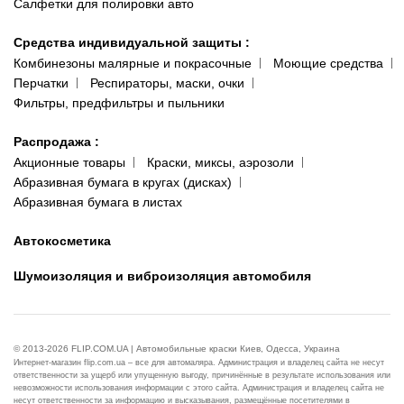
Салфетки для полировки авто
Средства индивидуальной защиты
:
Комбинезоны малярные и покрасочные
Моющие средства
Перчатки
Респираторы, маски, очки
Фильтры, предфильтры и пыльники
Распродажа
:
Акционные товары
Краски, миксы, аэрозоли
Абразивная бумага в кругах (дисках)
Абразивная бумага в листах
Автокосметика
Шумоизоляция и виброизоляция автомобиля
© 2013-2026 FLIP.COM.UA | Автомобильные краски Киев, Одесса, Украина
Интернет-магазин flip.com.ua – все для автомаляра. Администрация и владелец сайта не несут
ответственности за ущерб или упущенную выгоду, причинённые в результате использования или
невозможности использования информации с этого сайта. Администрация и владелец сайта не
несут ответственности за информацию и высказывания, размещённые посетителями в