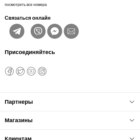
посмотреть все номера
Связаться онлайн
Присоединяйтесь
Партнеры
Автоновости
Магазины
Сервис колористам
www.agsat.com.ua/dvb-t2
Киев-Академгородок
Клиентам
ул. Рабочая, 2-а