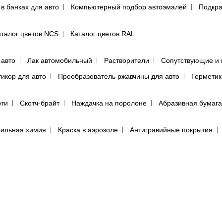
 в банках для авто
Компьютерный подбор автоэмалей
Подкра
аталог цветов NCS
Каталог цветов RAL
 авто
Лак автомобильный
Растворители
Сопутствующие и 
тикор для авто
Преобразователь ржавчины для авто
Герметик
уги
Скотч-брайт
Наждачка на поролоне
Абразивная бумага
ильная химия
Краска в аэрозоле
Антигравийные покрытия
Пневмоинструмент
Ручной инструмент
Электроинструмен
ий
Инструмент PDR поштучно
Инструмент с поворотной руко
пульты для покраски авто
Аэрографы
Фильтры воздушного д