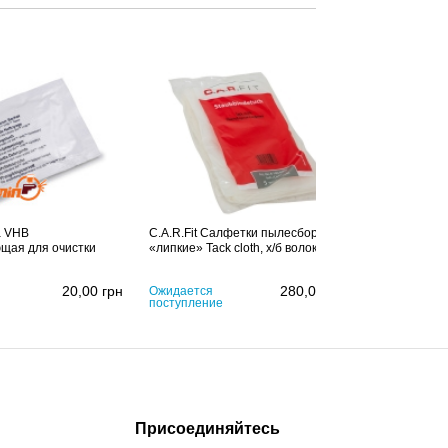
а VHB
C.A.R.Fit Салфетки пылесборные
Tork Advanc
щая для очистки
«липкие» Tack cloth, х/б волокно
протирания 
20,00
грн
280,00
грн
Ожидается
Ожидается
поступление
поступлени
Присоединяйтесь