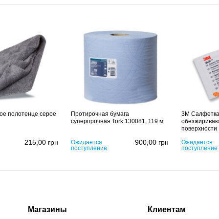
ое полотенце серое
Протирочная бумага
3M Салфетк
суперпрочная Tork 130081, 119 м
обезжириваю
поверхности
215,00
грн
900,00
грн
Ожидается
Ожидается
поступление
поступление
Магазины
Клиентам