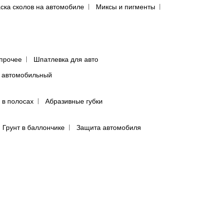
ска сколов на автомобиле
Миксы и пигменты
прочее
Шпатлевка для авто
 автомобильный
 в полосах
Абразивные губки
Грунт в баллончике
Защита автомобиля
т
Быстросъёмные соединения, БРС
ятью
Инструмент со сменными наконечниками
авления
Регуляторы давления