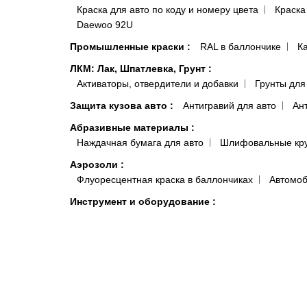
Краска для авто по коду и номеру цвета
Краска
Daewoo 92U
Промышленные краски
:
RAL в баллончике
К
ЛКМ: Лак, Шпатлевка, Грунт
:
Активаторы, отвердители и добавки
Грунты для
Защита кузова авто
:
Антигравий для авто
Ан
Абразивные материалы
:
Наждачная бумага для авто
Шлифовальные кр
Аэрозоли
:
Флуоресцентная краска в баллончиках
Автомоб
Инструмент и оборудование
:
Полировальная машинка для авто
Аксессуары
Инструмент для удаления вмятин
:
Аксессуары ПДР
Заглушки, клипсы для отверст
Клеевые системы
Краскопульты, аэрографы, пистолеты
:
Краско