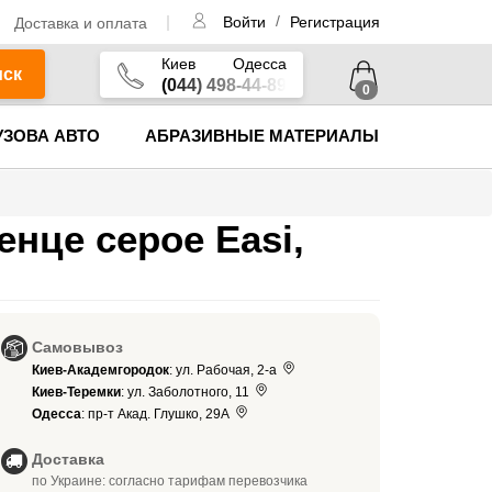
/
Доставка и оплата
Войти
Регистрация
Киев
Одесса
иск
(044) 498-44-89
0
УЗОВА АВТО
АБРАЗИВНЫЕ МАТЕРИАЛЫ
нце серое Easi,
Самовывоз
Киев-Академгородок
: ул. Рабочая, 2-а
Киев-Теремки
: ул. Заболотного, 11
Одесса
: пр-т Акад. Глушко, 29А
Доставка
по Украине: согласно тарифам перевозчика