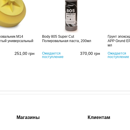
овальник M14
Body 805 Super Cut
Грунт эпокси
лтый универсальный
Полировальная паста, 200мл
APP Grund EP
мл
251,00
грн
370,00
грн
Ожидается
Ожидается
поступление
поступление
Магазины
Клиентам