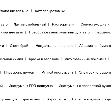
аталог цветов NCS
Каталог цветов RAL
 авто
Лак автомобильный
Растворители
Сопутствующие и 
тикор для авто
Преобразователь ржавчины для авто
Герметик
уги
Скотч-брайт
Наждачка на поролоне
Абразивная бумага
ильная химия
Краска в аэрозоле
Антигравийные покрытия
Пневмоинструмент
Ручной инструмент
Электроинструмен
ий
Инструмент PDR поштучно
Инструмент с поворотной руко
пульты для покраски авто
Аэрографы
Фильтры воздушного д