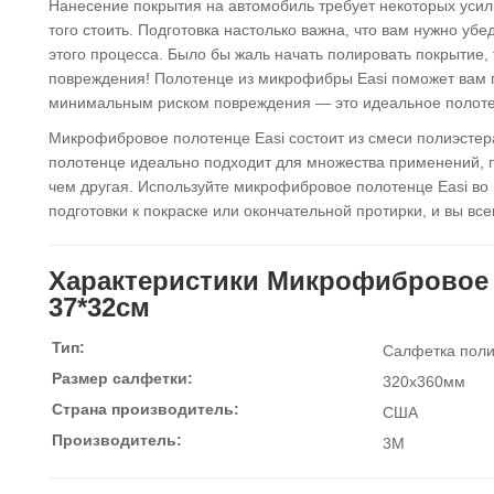
Нанесение покрытия на автомобиль требует некоторых усили
того стоить. Подготовка настолько важна, что вам нужно убе
этого процесса. Было бы жаль начать полировать покрытие,
повреждения! Полотенце из микрофибры Easi поможет вам п
минимальным риском повреждения — это идеальное полоте
Микрофибровое полотенце Easi состоит из смеси полиэстер
полотенце идеально подходит для множества применений, п
чем другая. Используйте микрофибровое полотенце Easi во
подготовки к покраске или окончательной протирки, и вы все
Характеристики Микрофибровое п
37*32см
Тип:
Салфетка пол
Размер салфетки:
320x360мм
Страна производитель:
США
Производитель:
3M