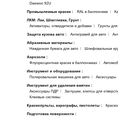
Daewoo 92U
Промышленные краски
:
RAL в баллончике
К
ЛКМ: Лак, Шпатлевка, Грунт
:
Активаторы, отвердители и добавки
Грунты для
Защита кузова авто
:
Антигравий для авто
Ан
Абразивные материалы
:
Наждачная бумага для авто
Шлифовальные кр
Аэрозоли
:
Флуоресцентная краска в баллончиках
Автомоб
Инструмент и оборудование
:
Полировальная машинка для авто
Аксессуары
Инструмент для удаления вмятин
:
Аксессуары ПДР
Заглушки, клипсы для отверст
Клеевые системы
Краскопульты, аэрографы, пистолеты
:
Краско
Подготовка поверхности
: