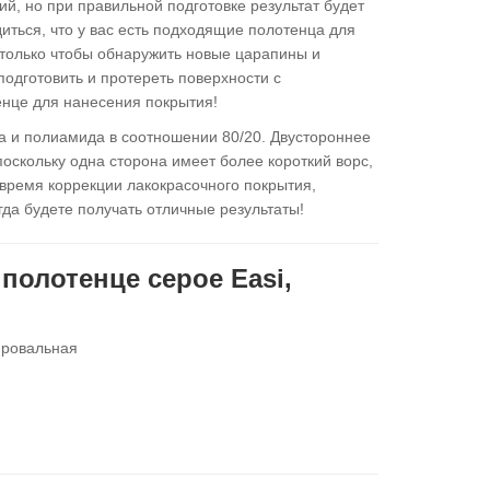
й, но при правильной подготовке результат будет
диться, что у вас есть подходящие полотенца для
 только чтобы обнаружить новые царапины и
одготовить и протереть поверхности с
нце для нанесения покрытия!
а и полиамида в соотношении 80/20. Двустороннее
оскольку одна сторона имеет более короткий ворс,
 время коррекции лакокрасочного покрытия,
гда будете получать отличные результаты!
олотенце серое Easi,
ировальная