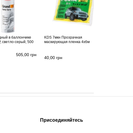
дный в баллончике
KDS 7мкн Прозрачная
, светло-серый, 500
маскирующая пленка 4х6м
505,00
грн
40,00
грн
Присоединяйтесь