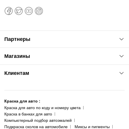
Партнеры
Автоновости
Магазины
Сервис колористам
www.agsat.com.ua/dvb-t2
Киев-Академгородок
Клиентам
ул. Рабочая, 2-а
095 343-80-83
О нас
Киев-Теремки
Контакты
ул. Заболотного, 11
Краска для авто
:
Доставка и оплата
093 611-39-23
Краска для авто по коду и номеру цвета
Сотрудничество
(ориентир: Интайм №40)
Краска в банках для авто
Наши публикации
Компьютерный подбор автоэмалей
Одесса
Публичная оферта
Подкраска сколов на автомобиле
Миксы и пигменты
пр-т Акад. Глушко, 29