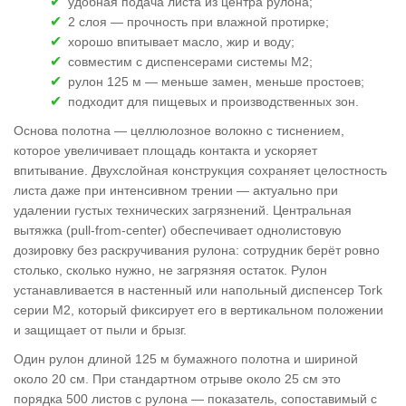
удобная подача листа из центра рулона;
2 слоя — прочность при влажной протирке;
хорошо впитывает масло, жир и воду;
совместим с диспенсерами системы M2;
рулон 125 м — меньше замен, меньше простоев;
подходит для пищевых и производственных зон.
Основа полотна — целлюлозное волокно с тиснением,
которое увеличивает площадь контакта и ускоряет
впитывание. Двухслойная конструкция сохраняет целостность
листа даже при интенсивном трении — актуально при
удалении густых технических загрязнений. Центральная
вытяжка (pull-from-center) обеспечивает однолистовую
дозировку без раскручивания рулона: сотрудник берёт ровно
столько, сколько нужно, не загрязняя остаток. Рулон
устанавливается в настенный или напольный диспенсер Tork
серии M2, который фиксирует его в вертикальном положении
и защищает от пыли и брызг.
Один рулон длиной 125 м бумажного полотна и шириной
около 20 см. При стандартном отрыве около 25 см это
порядка 500 листов с рулона — показатель, сопоставимый с