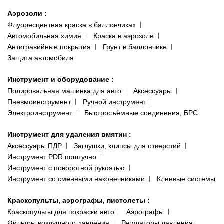
Аэрозоли
:
Флуоресцентная краска в баллончиках
Автомобильная химия
Краска в аэрозоле
Антигравийные покрытия
Грунт в баллончике
Защита автомобиля
Инструмент и оборудование
:
Полировальная машинка для авто
Аксессуары
Пневмоинструмент
Ручной инструмент
Электроинструмент
Быстросъёмные соединения, БРС
Инструмент для удаления вмятин
:
Аксессуары ПДР
Заглушки, клипсы для отверстий
Инструмент PDR поштучно
Инструмент с поворотной рукоятью
Инструмент со сменными наконечниками
Клеевые системы
Краскопульты, аэрографы, пистолеты
:
Краскопульты для покраски авто
Аэрографы
Фильтры воздушного давления
Регуляторы давления