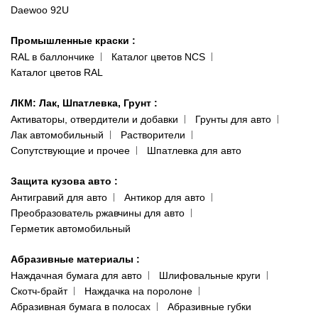
Daewoo 92U
Политика конфиденциальности
066 554-97-70
Гарантии и возврат
Промышленные краски
:
RAL в баллончике
Каталог цветов NCS
Каталог цветов RAL
ЛКМ: Лак, Шпатлевка, Грунт
:
Активаторы, отвердители и добавки
Грунты для авто
Лак автомобильный
Растворители
Сопутствующие и прочее
Шпатлевка для авто
Защита кузова авто
:
Антигравий для авто
Антикор для авто
Преобразователь ржавчины для авто
Герметик автомобильный
Абразивные материалы
:
Наждачная бумага для авто
Шлифовальные круги
Скотч-брайт
Наждачка на поролоне
Абразивная бумага в полосах
Абразивные губки