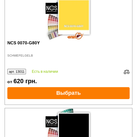
NCS 0070-G80Y
SCHWEFELGELB
Есть в наличии
арт. 13011
620
грн.
от
Выбрать