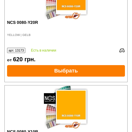
NCS 0080-Y20R
YELLOW | GELB
Есть в наличии
арт. 13173
620
грн.
от
Выбрать
NCS 0080-Y10R