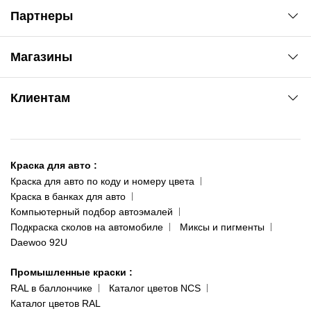
Партнеры
Автоновости
Магазины
Сервис колористам
www.agsat.com.ua/dvb-t2
Киев-Академгородок
Клиентам
ул. Рабочая, 2-а
095 343-80-83
О нас
Киев-Теремки
Контакты
ул. Заболотного, 11
Краска для авто
:
Доставка и оплата
093 611-39-23
Краска для авто по коду и номеру цвета
Сотрудничество
(ориентир: Интайм №40)
Краска в банках для авто
Наши публикации
Компьютерный подбор автоэмалей
Одесса
Публичная оферта
Подкраска сколов на автомобиле
Миксы и пигменты
пр-т Акад. Глушко, 29
Daewoo 92U
Политика конфиденциальности
066 554-97-70
Гарантии и возврат
Промышленные краски
:
RAL в баллончике
Каталог цветов NCS
Каталог цветов RAL