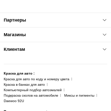
Партнеры
Автоновости
Магазины
Сервис колористам
www.agsat.com.ua/dvb-t2
Киев-Академгородок
Клиентам
ул. Рабочая, 2-а
095 343-80-83
О нас
Киев-Теремки
Контакты
ул. Заболотного, 11
Краска для авто
:
Доставка и оплата
093 611-39-23
Краска для авто по коду и номеру цвета
Сотрудничество
(ориентир: Интайм №40)
Краска в банках для авто
Наши публикации
Компьютерный подбор автоэмалей
Одесса
Публичная оферта
Подкраска сколов на автомобиле
Миксы и пигменты
пр-т Акад. Глушко, 29
Daewoo 92U
Политика конфиденциальности
066 554-97-70
Гарантии и возврат