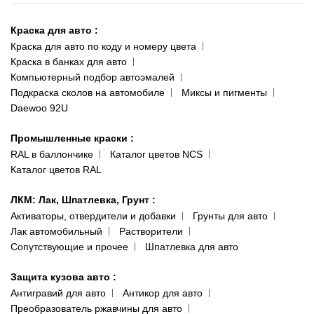
Киев-Теремки
Контакты
ул. Заболотного, 11
Краска для авто
:
Доставка и оплата
093 611-39-23
Краска для авто по коду и номеру цвета
Сотрудничество
(ориентир: Интайм №40)
Краска в банках для авто
Наши публикации
Компьютерный подбор автоэмалей
Одесса
Публичная оферта
Подкраска сколов на автомобиле
Миксы и пигменты
пр-т Акад. Глушко, 29
Daewoo 92U
Политика конфиденциальности
066 554-97-70
Гарантии и возврат
Промышленные краски
:
RAL в баллончике
Каталог цветов NCS
Каталог цветов RAL
ЛКМ: Лак, Шпатлевка, Грунт
:
Активаторы, отвердители и добавки
Грунты для авто
Лак автомобильный
Растворители
Сопутствующие и прочее
Шпатлевка для авто
Защита кузова авто
:
Антигравий для авто
Антикор для авто
Преобразователь ржавчины для авто