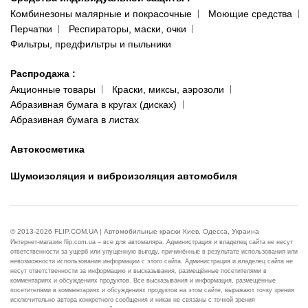
Комбинезоны малярные и покрасочные
Моющие средства
Перчатки
Респираторы, маски, очки
Фильтры, предфильтры и пыльники
Распродажа
:
Акционные товары
Краски, миксы, аэрозоли
Абразивная бумага в кругах (дисках)
Абразивная бумага в листах
Автокосметика
Шумоизоляция и виброизоляция автомобиля
© 2013-2026 FLIP.COM.UA | Автомобильные краски Киев, Одесса, Украина
Интернет-магазин flip.com.ua – все для автомаляра. Администрация и владелец сайта не несут
ответственности за ущерб или упущенную выгоду, причинённые в результате использования или
невозможности использования информации с этого сайта. Администрация и владелец сайта не
несут ответственности за информацию и высказывания, размещённые посетителями в
комментариях и обсуждениях продуктов. Все высказывания и информация, размещённые
посетителями в комментариях и обсуждениях продуктов на этом сайте, выражают точку зрения
исключительно автора конкретного сообщения и никак не связаны с точкой зрения