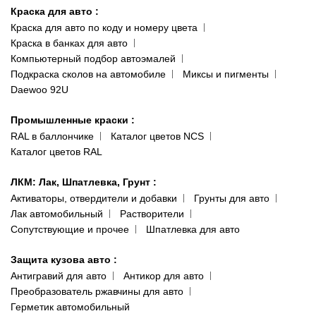
ул. Заболотного, 11
Краска для авто
:
Доставка и оплата
093 611-39-23
Краска для авто по коду и номеру цвета
Сотрудничество
(ориентир: Интайм №40)
Краска в банках для авто
Наши публикации
Компьютерный подбор автоэмалей
Одесса
Публичная оферта
Подкраска сколов на автомобиле
Миксы и пигменты
пр-т Акад. Глушко, 29
Daewoo 92U
Политика конфиденциальности
066 554-97-70
Гарантии и возврат
Промышленные краски
:
RAL в баллончике
Каталог цветов NCS
Каталог цветов RAL
ЛКМ: Лак, Шпатлевка, Грунт
:
Активаторы, отвердители и добавки
Грунты для авто
Лак автомобильный
Растворители
Сопутствующие и прочее
Шпатлевка для авто
Защита кузова авто
:
Антигравий для авто
Антикор для авто
Преобразователь ржавчины для авто
Герметик автомобильный