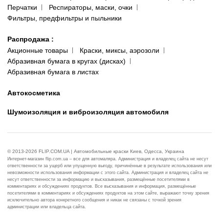
Перчатки
Респираторы, маски, очки
Фильтры, предфильтры и пыльники
Распродажа
:
Акционные товары
Краски, миксы, аэрозоли
Абразивная бумага в кругах (дисках)
Абразивная бумага в листах
Автокосметика
Шумоизоляция и виброизоляция автомобиля
© 2013-2026 FLIP.COM.UA | Автомобильные краски Киев, Одесса, Украина
Интернет-магазин flip.com.ua – все для автомаляра. Администрация и владелец сайта не несут
ответственности за ущерб или упущенную выгоду, причинённые в результате использования или
невозможности использования информации с этого сайта. Администрация и владелец сайта не
несут ответственности за информацию и высказывания, размещённые посетителями в
комментариях и обсуждениях продуктов. Все высказывания и информация, размещённые
посетителями в комментариях и обсуждениях продуктов на этом сайте, выражают точку зрения
исключительно автора конкретного сообщения и никак не связаны с точкой зрения
администрации или владельца сайта.