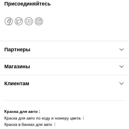
Присоединяйтесь
Партнеры
Автоновости
Магазины
Сервис колористам
www.agsat.com.ua/dvb-t2
Киев-Академгородок
Клиентам
ул. Рабочая, 2-а
095 343-80-83
О нас
Киев-Теремки
Контакты
ул. Заболотного, 11
Краска для авто
:
Доставка и оплата
093 611-39-23
Краска для авто по коду и номеру цвета
Сотрудничество
(ориентир: Интайм №40)
Краска в банках для авто
Наши публикации