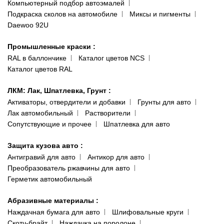
Компьютерный подбор автоэмалей
Одесса
Публичная оферта
Подкраска сколов на автомобиле
Миксы и пигменты
пр-т Акад. Глушко, 29
Daewoo 92U
Политика конфиденциальности
066 554-97-70
Гарантии и возврат
Промышленные краски
:
RAL в баллончике
Каталог цветов NCS
Каталог цветов RAL
ЛКМ: Лак, Шпатлевка, Грунт
:
Активаторы, отвердители и добавки
Грунты для авто
Лак автомобильный
Растворители
Сопутствующие и прочее
Шпатлевка для авто
Защита кузова авто
:
Антигравий для авто
Антикор для авто
Преобразователь ржавчины для авто
Герметик автомобильный
Абразивные материалы
:
Наждачная бумага для авто
Шлифовальные круги
Скотч-брайт
Наждачка на поролоне