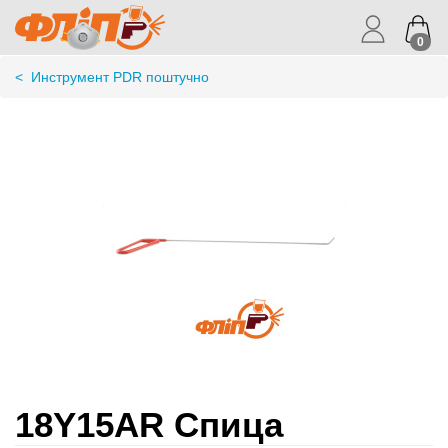
0
<
Инструмент PDR поштучно
18Y15AR Спица