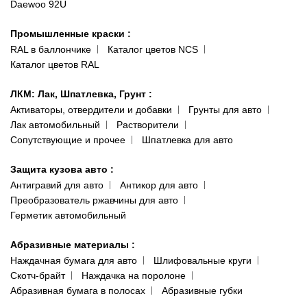
Daewoo 92U
Политика конфиденциальности
066 554-97-70
Гарантии и возврат
Промышленные краски
:
RAL в баллончике
Каталог цветов NCS
Каталог цветов RAL
ЛКМ: Лак, Шпатлевка, Грунт
:
Активаторы, отвердители и добавки
Грунты для авто
Лак автомобильный
Растворители
Сопутствующие и прочее
Шпатлевка для авто
Защита кузова авто
:
Антигравий для авто
Антикор для авто
Преобразователь ржавчины для авто
Герметик автомобильный
Абразивные материалы
:
Наждачная бумага для авто
Шлифовальные круги
Скотч-брайт
Наждачка на поролоне
Абразивная бумага в полосах
Абразивные губки