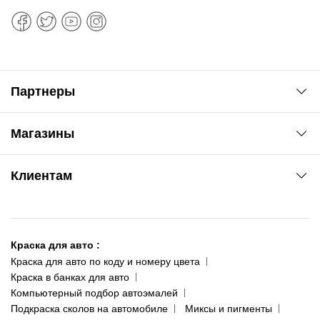
Партнеры
Автоновости
Магазины
Сервис колористам
www.agsat.com.ua/dvb-t2
Киев-Академгородок
Клиентам
ул. Рабочая, 2-а
095 343-80-83
О нас
Киев-Теремки
Контакты
ул. Заболотного, 11
Краска для авто
:
Доставка и оплата
093 611-39-23
Краска для авто по коду и номеру цвета
Сотрудничество
(ориентир: Интайм №40)
Краска в банках для авто
Наши публикации
Компьютерный подбор автоэмалей
Одесса
Публичная оферта
Подкраска сколов на автомобиле
Миксы и пигменты
пр-т Акад. Глушко, 29