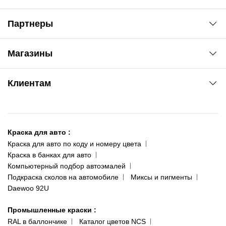
Партнеры
Автоновости
Магазины
Сервис колористам
www.agsat.com.ua/dvb-t2
Киев-Академгородок
Клиентам
ул. Рабочая, 2-а
095 343-80-83
О нас
Киев-Теремки
Контакты
ул. Заболотного, 11
Краска для авто
:
Доставка и оплата
093 611-39-23
Краска для авто по коду и номеру цвета
Сотрудничество
(ориентир: Интайм №40)
Краска в банках для авто
Наши публикации
Компьютерный подбор автоэмалей
Одесса
Публичная оферта
Подкраска сколов на автомобиле
Миксы и пигменты
пр-т Акад. Глушко, 29
Daewoo 92U
Политика конфиденциальности
066 554-97-70
Гарантии и возврат
Промышленные краски
:
RAL в баллончике
Каталог цветов NCS