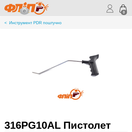
0
<
Инструмент PDR поштучно
316PG10AL Пистолет