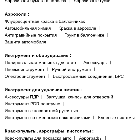
Абразивная бумага в полосах
Абразивные губки
Аэрозоли
:
Флуоресцентная краска в баллончиках
Автомобильная химия
Краска в аэрозоле
Антигравийные покрытия
Грунт в баллончике
Защита автомобиля
Инструмент и оборудование
:
Полировальная машинка для авто
Аксессуары
Пневмоинструмент
Ручной инструмент
Электроинструмент
Быстросъёмные соединения, БРС
Инструмент для удаления вмятин
:
Аксессуары ПДР
Заглушки, клипсы для отверстий
Инструмент PDR поштучно
Инструмент с поворотной рукоятью
Инструмент со сменными наконечниками
Клеевые системы
Краскопульты, аэрографы, пистолеты
:
Краскопульты для покраски авто
Аэрографы