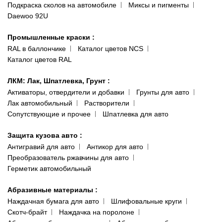
Публичная оферта
Подкраска сколов на автомобиле
Миксы и пигменты
пр-т Акад. Глушко, 29
Daewoo 92U
Политика конфиденциальности
066 554-97-70
Гарантии и возврат
Промышленные краски
:
RAL в баллончике
Каталог цветов NCS
Каталог цветов RAL
ЛКМ: Лак, Шпатлевка, Грунт
:
Активаторы, отвердители и добавки
Грунты для авто
Лак автомобильный
Растворители
Сопутствующие и прочее
Шпатлевка для авто
Защита кузова авто
:
Антигравий для авто
Антикор для авто
Преобразователь ржавчины для авто
Герметик автомобильный
Абразивные материалы
:
Наждачная бумага для авто
Шлифовальные круги
Скотч-брайт
Наждачка на поролоне