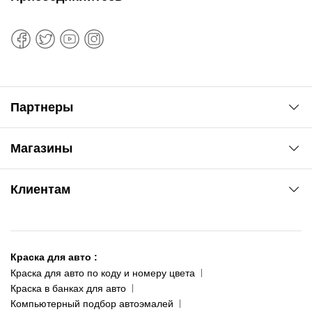
Партнеры
Автоновости
Магазины
Сервис колористам
www.agsat.com.ua/dvb-t2
Киев-Академгородок
Клиентам
ул. Рабочая, 2-а
095 343-80-83
О нас
Киев-Теремки
Контакты
ул. Заболотного, 11
Краска для авто
:
Доставка и оплата
093 611-39-23
Краска для авто по коду и номеру цвета
Сотрудничество
(ориентир: Интайм №40)
Краска в банках для авто
Наши публикации
Компьютерный подбор автоэмалей
Одесса