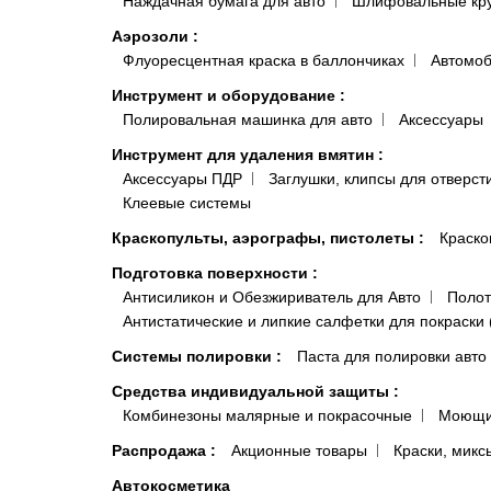
Наждачная бумага для авто
Шлифовальные кр
Аэрозоли
:
Флуоресцентная краска в баллончиках
Автомоб
Инструмент и оборудование
:
Полировальная машинка для авто
Аксессуары
Инструмент для удаления вмятин
:
Аксессуары ПДР
Заглушки, клипсы для отверст
Клеевые системы
Краскопульты, аэрографы, пистолеты
:
Краско
Подготовка поверхности
:
Антисиликон и Обезжириватель для Авто
Полот
Антистатические и липкие салфетки для покраски 
Системы полировки
:
Паста для полировки авто
Средства индивидуальной защиты
:
Комбинезоны малярные и покрасочные
Моющи
Распродажа
:
Акционные товары
Краски, микс
Автокосметика