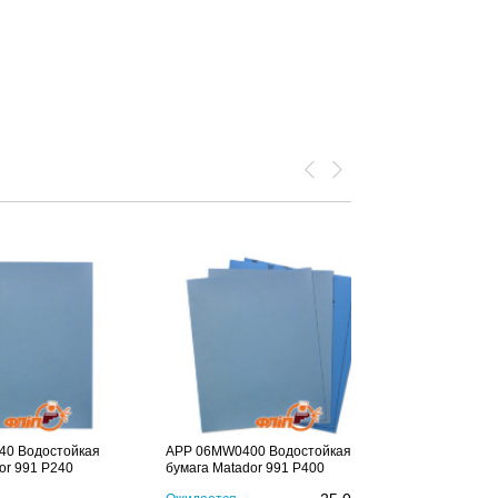
0 Водостойкая
APP 06MW0400 Водостойкая
or 991 P240
бумага Matador 991 P400