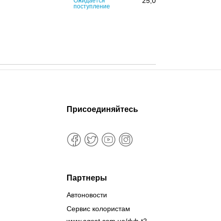
25,00
грн
Ожидается
поступление
Присоединяйтесь
Партнеры
Автоновости
Сервис колористам
www.agsat.com.ua/dvb-t2