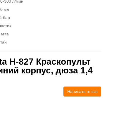
0-300 л/мин
00 мл
4 бар
ластик
arita
итай
ta H-827 Краскопульт
иний корпус, дюза 1,4
Написать отзыв