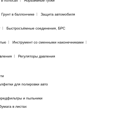
 в полосах
Абразивные губки
Грунт в баллончике
Защита автомобиля
т
Быстросъёмные соединения, БРС
ятью
Инструмент со сменными наконечниками
авления
Регуляторы давления
сти
лфетки для полировки авто
предфильтры и пыльники
бумага в листах