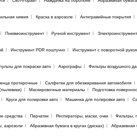
уги
Скотч-брайт
Наждачка на поролоне
Абразивная бумага
ильная химия
Краска в аэрозоле
Антигравийные покрытия
Пневмоинструмент
Ручной инструмент
Электроинструмен
ий
Инструмент PDR поштучно
Инструмент с поворотной руко
пульты для покраски авто
Аэрографы
Фильтры воздушного д
енца протирочные
Салфетки для обезжиривания автомобиля
(пылевики)
Маскировочные материалы
Подготовка поверхно
Круги для полировки авто
Машинка для полировки авто
Са
е средства
Перчатки
Респираторы, маски, очки
Фильтры, 
ы, аэрозоли
Абразивная бумага в кругах (дисках)
Абразивная 