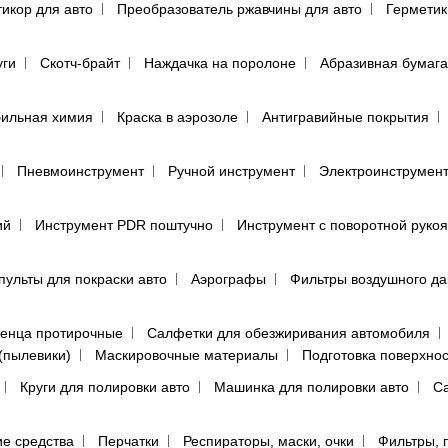
тикор для авто
Преобразователь ржавчины для авто
Герметик
уги
Скотч-брайт
Наждачка на поролоне
Абразивная бумага
ильная химия
Краска в аэрозоле
Антигравийные покрытия
Пневмоинструмент
Ручной инструмент
Электроинструмен
ий
Инструмент PDR поштучно
Инструмент с поворотной руко
пульты для покраски авто
Аэрографы
Фильтры воздушного д
енца протирочные
Салфетки для обезжиривания автомобиля
(пылевики)
Маскировочные материалы
Подготовка поверхно
Круги для полировки авто
Машинка для полировки авто
Са
е средства
Перчатки
Респираторы, маски, очки
Фильтры, 