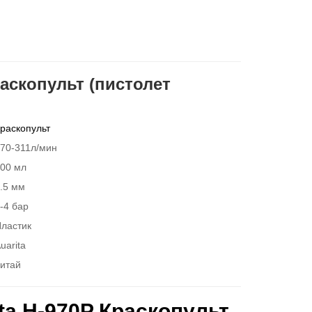
раскопульт (пистолет
раскопульт
70-311л/мин
00 мл
.5 мм
-4 бар
ластик
uarita
итай
ta H-970P Краскопульт