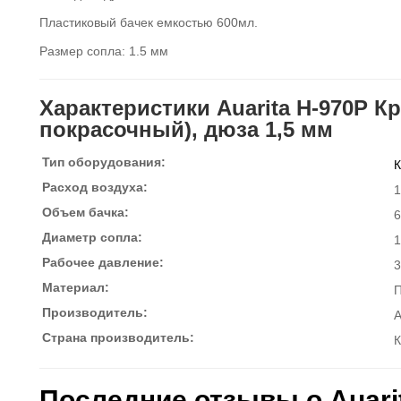
Пластиковый бачек емкостью 600мл.
Размер сопла: 1.5 мм
Характеристики Auarita H-970P К
покрасочный), дюза 1,5 мм
Тип оборудования:
К
Расход воздуха:
1
Объем бачка:
6
Диаметр сопла:
1
Рабочее давление:
3
Материал:
П
Производитель:
A
Страна производитель:
К
Последние отзывы о Auari