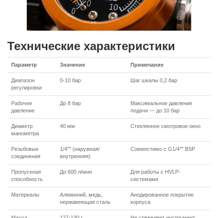
Технические характеристики
Параметр
Значение
Примечание
Диапазон
0-10 бар
Шаг шкалы 0,2 бар
регулировки
Рабочее
До 8 бар
Максимальное давление
давление
подачи — до 10 бар
Диаметр
40 мм
Стеклянное смотровое окно
манометра
Резьбовые
1/4"" (наружная/
Совместимо с G1/4"" BSP
соединения
внутренняя)
Пропускная
До 600 л/мин
Для работы с HVLP-
способность
системами
Материалы
Алюминий, медь,
Анодированное покрытие
нержавеющая сталь
корпуса
Масса
127-130 г
Не утяжеляет инструмент