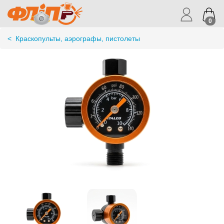
0
<
Краскопульты, аэрографы, пистолеты