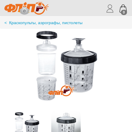
0
<
Краскопульты, аэрографы, пистолеты