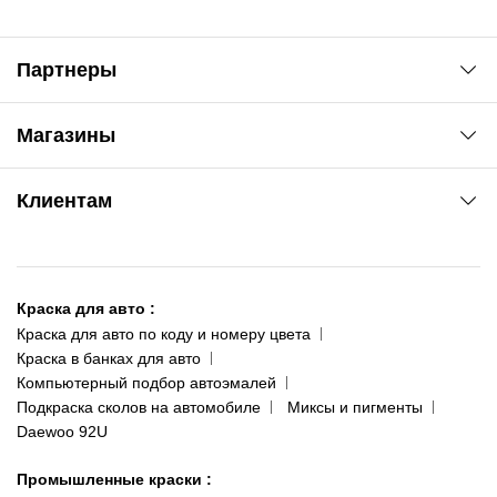
Партнеры
Автоновости
Магазины
Сервис колористам
www.agsat.com.ua/dvb-t2
Киев-Академгородок
Клиентам
ул. Рабочая, 2-а
095 343-80-83
О нас
Киев-Теремки
Контакты
ул. Заболотного, 11
Краска для авто
:
Доставка и оплата
093 611-39-23
Краска для авто по коду и номеру цвета
Сотрудничество
(ориентир: Интайм №40)
Краска в банках для авто
Наши публикации
Компьютерный подбор автоэмалей
Одесса
Публичная оферта
Подкраска сколов на автомобиле
Миксы и пигменты
пр-т Акад. Глушко, 29
Daewoo 92U
Политика конфиденциальности
066 554-97-70
Гарантии и возврат
Промышленные краски
: