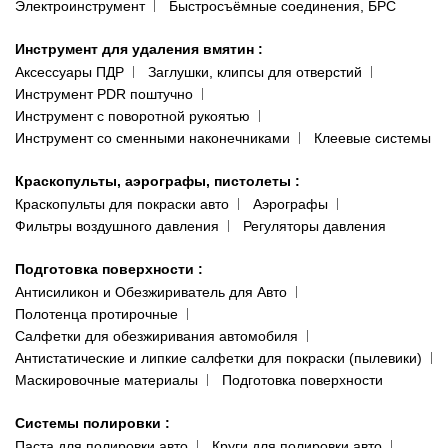
Электроинструмент
Быстросъёмные соединения, БРС
Инструмент для удаления вмятин
:
Аксессуары ПДР
Заглушки, клипсы для отверстий
Инструмент PDR поштучно
Инструмент с поворотной рукоятью
Инструмент со сменными наконечниками
Клеевые системы
Краскопульты, аэрографы, пистолеты
:
Краскопульты для покраски авто
Аэрографы
Фильтры воздушного давления
Регуляторы давления
Подготовка поверхности
:
Антисиликон и Обезжириватель для Авто
Полотенца протирочные
Салфетки для обезжиривания автомобиля
Антистатические и липкие салфетки для покраски (пылевики)
Маскировочные материалы
Подготовка поверхности
Системы полировки
:
Паста для полировки авто
Круги для полировки авто