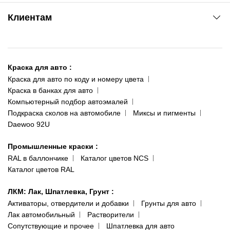
www.agsat.com.ua/dvb-t2
Киев-Академгородок
Клиентам
ул. Рабочая, 2-а
095 343-80-83
О нас
Киев-Теремки
Контакты
ул. Заболотного, 11
Краска для авто
:
Доставка и оплата
093 611-39-23
Краска для авто по коду и номеру цвета
Сотрудничество
(ориентир: Интайм №40)
Краска в банках для авто
Наши публикации
Компьютерный подбор автоэмалей
Одесса
Публичная оферта
Подкраска сколов на автомобиле
Миксы и пигменты
пр-т Акад. Глушко, 29
Daewoo 92U
Политика конфиденциальности
066 554-97-70
Гарантии и возврат
Промышленные краски
:
RAL в баллончике
Каталог цветов NCS
Каталог цветов RAL
ЛКМ: Лак, Шпатлевка, Грунт
:
Активаторы, отвердители и добавки
Грунты для авто
Лак автомобильный
Растворители
Сопутствующие и прочее
Шпатлевка для авто