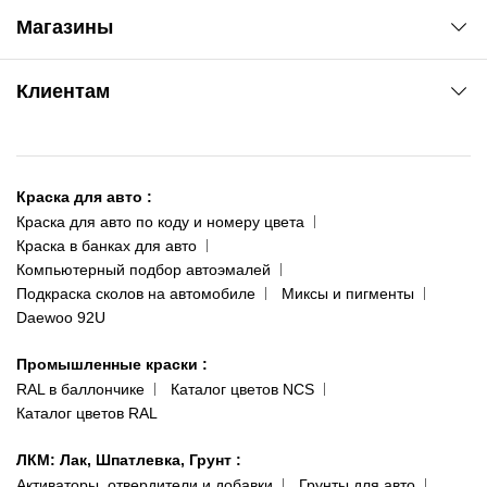
Автоновости
Магазины
Сервис колористам
www.agsat.com.ua/dvb-t2
Киев-Академгородок
Клиентам
ул. Рабочая, 2-а
095 343-80-83
О нас
Киев-Теремки
Контакты
ул. Заболотного, 11
Краска для авто
:
Доставка и оплата
093 611-39-23
Краска для авто по коду и номеру цвета
Сотрудничество
(ориентир: Интайм №40)
Краска в банках для авто
Наши публикации
Компьютерный подбор автоэмалей
Одесса
Публичная оферта
Подкраска сколов на автомобиле
Миксы и пигменты
пр-т Акад. Глушко, 29
Daewoo 92U
Политика конфиденциальности
066 554-97-70
Гарантии и возврат
Промышленные краски
:
RAL в баллончике
Каталог цветов NCS
Каталог цветов RAL
ЛКМ: Лак, Шпатлевка, Грунт
:
Активаторы, отвердители и добавки
Грунты для авто